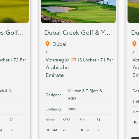
Arabian Ranches Golf Club
Dubai Creek Golf & Yacht Club
Du
Dubai
/
/
Vereinigte
Ve
cher / 72 Par
18 Löcher / 71 Par
Arabische
Ar
Emirate
Em
nch & N.
K.Litten & T. Bjorn &
Des
Designer
EGD
Erö
Eröffnung
1993
Met
72
Meter
6372
Par
71
HC
-F
36
HCP-M
28
HCP-F
36