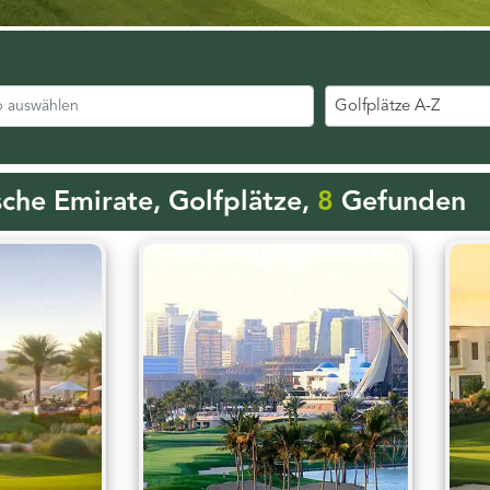
Golfplätze A-Z
sche Emirate, Golfplätze,
8
Gefunden