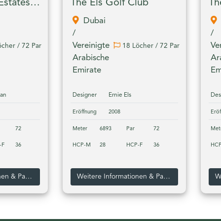
Jumeirah Golf Estates - The Fire Course
The Els Golf Club
Dubai
/
/
Vereinigte
Ve
cher / 72 Par
18 Löcher / 72 Par
Arabische
Ar
Emirate
Em
an
Designer
Ernie Els
Des
Eröffnung
2008
Erö
72
Meter
6893
Par
72
Met
-F
36
HCP-M
28
HCP-F
36
HC
Weitere Informationen & Pakete zum Jumeirah Golf Estates - The Fire Course
Weitere Informationen & Pakete zum The Els Golf Club