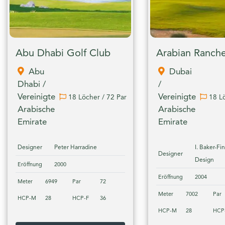
Abu Dhabi Golf Club
Abu
Dubai
Dhabi /
/
Vereinigte
Vereinigte
18 Löcher / 72 Par
18 Lö
Arabische
Arabische
Emirate
Emirate
Designer
Peter Harradine
I. Baker-Fi
Designer
Design
Eröffnung
2000
Eröffnung
2004
Meter
6949
Par
72
Meter
7002
Par
HCP-M
28
HCP-F
36
HCP-M
28
HCP