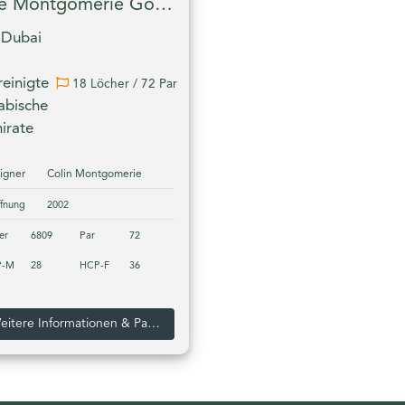
The Montgomerie Golf Club Dubai
Dubai
reinigte
18 Löcher / 72 Par
abische
irate
igner
Colin Montgomerie
ffnung
2002
er
6809
Par
72
P-M
28
HCP-F
36
Weitere Informationen & Pakete zum The Montgomerie Golf Club Dubai