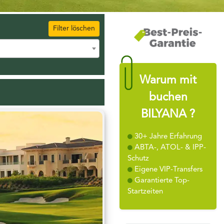
Filter löschen
Warum mit
buchen
BILYANA ?
30+ Jahre Erfahrung
ABTA-, ATOL- & IPP-
Schutz
Eigene VIP-Transfers
Garantierte Top-
Startzeiten