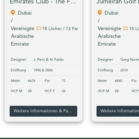
Emirates Club - The Faldo Course
Dubai
Dubai
/
/
Vereinigte
Vereinigte
18 Löcher / 72 Par
18 Lö
Arabische
Arabische
Emirate
Emirate
Designer
J. Pern & N. Faldo
Designer
Greg Norm
Eröffnung
1996 & 2006
Eröffnung
2010
Meter
6676
Par
72
Meter
6840
Par
HCP-M
28
HCP-F
36
HCP-M
28
HCP
Weitere Informationen & Pakete zum Emirates Club - The Faldo Course