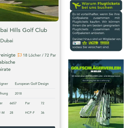
bai Hills Golf Club
Dubai
reinigte
18 Löcher / 72 Par
abische
irate
igner
European Golf Design
ffnung
2018
er
6657
Par
72
P-M
28
HCP-F
36