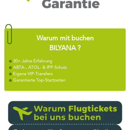
Warum mit buchen
BILYANA ?
30+ Jahre Erfahrung
ABTA-, ATOL- & IPP-Schutz
Eigene VIP-Transfers
Garantierte Top-Startzeiten