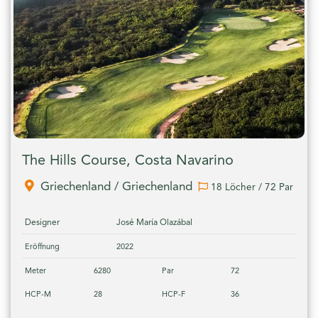
The Hills Course, Costa Navarino
Griechenland / Griechenland
18 Löcher / 72 Par
Designer
José Marίa Olazábal
Eröffnung
2022
Meter
6280
Par
72
HCP-M
28
HCP-F
36