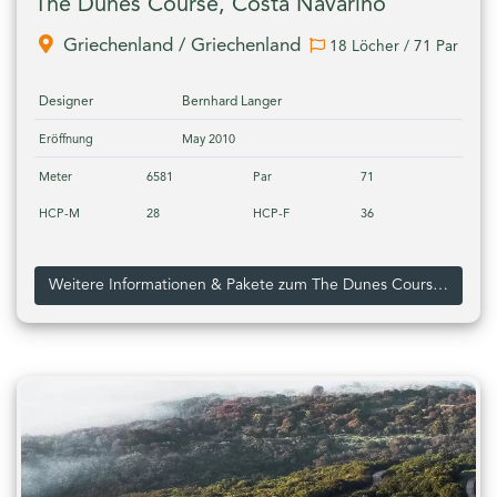
The Dunes Course, Costa Navarino
Griechenland / Griechenland
18 Löcher / 71 Par
Designer
Bernhard Langer
Eröffnung
May 2010
Meter
6581
Par
71
HCP-M
28
HCP-F
36
Weitere Informationen & Pakete zum The Dunes Course, Costa Navarino