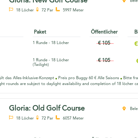
Gloria: New Golf Course
Belek
18 Löcher
72 Par
5997 Meter
Paket
Öffentlicher
B
1 Runde - 18 Löcher
€ 105
€
1 Runde - 18 Löcher
€ 105
(Twilight)
ilt das Alles-Inklusive-Konzept
Preis pro Buggy 60 € Alle Saisons
Bitte fr
ht rounds are subject to daylight availability and completion of 18 löcher 
Gloria: Old Golf Course
Belek
18 Löcher
72 Par
6057 Meter