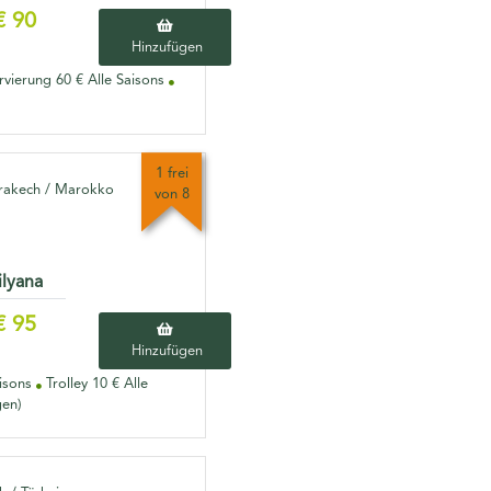
€ 90
Hinzufügen
rvierung 60 € Alle Saisons
1 frei
akech / Marokko
von 8
ilyana
€ 95
Hinzufügen
aisons
Trolley 10 € Alle
gen)