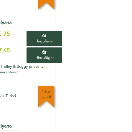
ilyana
€ 75
Hinzufügen
€ 65
Hinzufügen
 Trolley & Buggy prices
guaranteed.
1 frei
 / Türkei
von 8
ilyana