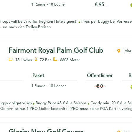
1 Runde - 18 Löcher
€ 95
concept will be valid for Regnum Hotels guest.
Preis per Buggy bei Vorresse
e uns nach den Trolley-Preisen
Fairmont Royal Palm Golf Club
Marr
18 Löcher
72 Par
6608 Meter
Paket
Öffentlicher
B
1 Runde - 18 Löcher
€ 0
ggy obligatorisch
Buggy Price 45 € Alle Saisons
Caddy min. 20 € Alle S
Golfern ist nur 1 PRO-Golfer kostenfrei (PRO muss seine PGA-Karten vorle