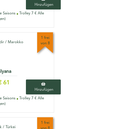
Hinzufügen
le Saisons
Trolley 7 € Alle
gen)
1 frei
ir / Marokko
von 8
ilyana
€ 61
Hinzufügen
le Saisons
Trolley 7 € Alle
gen)
1 frei
 / Türkei
von 8