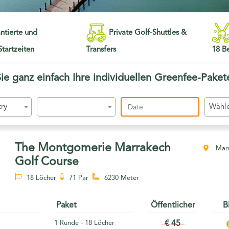
ntierte und
Private Golf-Shuttles &
tartzeiten
Transfers
18 B
Sie ganz einfach Ihre individuellen Greenfee-Paket
ry
Wähle
The Montgomerie Marrakech
Marr
Golf Course
18 Löcher
71 Par
6230 Meter
Paket
Öffentlicher
B
1 Runde - 18 Löcher
€ 45