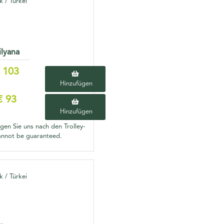
 / Türkei
ilyana
 103
Hinzufügen
€ 93
Hinzufügen
agen Sie uns nach den Trolley-
cannot be guaranteed.
 / Türkei