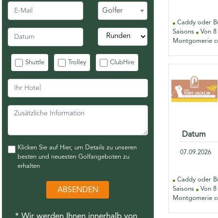
Golfer
Caddy oder Bu
Saisons
Von 8 
Montgomerie co
Shuttle
Trolley
ClubHire
Datum
Klicken Sie auf Hier, um Details zu unseren
07.09.2026
besten und neuesten Golfangeboten zu
erhalten
Caddy oder Bu
Saisons
Von 8 
ABSENDEN
Montgomerie co
* Wir werden Ihnen innerhalb von