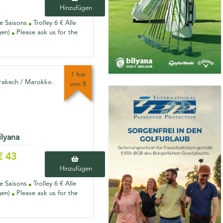
Hinzufügen
le Saisons
Trolley 6 € Alle
gen)
Please ask us for the
1 frei
akech / Marokko
von 8
ilyana
€ 43
Hinzufügen
le Saisons
Trolley 6 € Alle
gen)
Please ask us for the