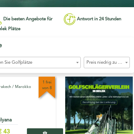
Die besten Angebote für
Antwort in 24 Stunden
elek
Plätze
e
n Sie Golfplätze
Preis niedrig zu hoch
1 frei
akech / Marokko
von 8
ilyana
€ 43