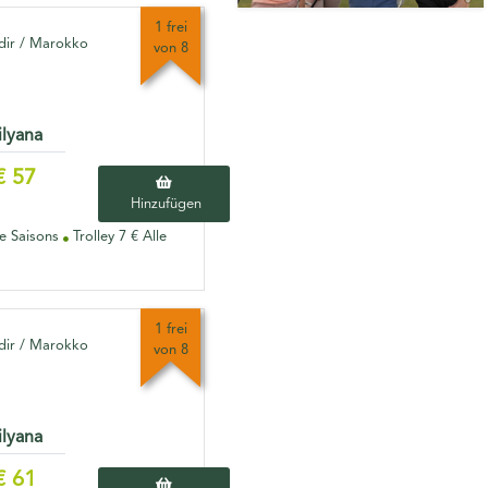
1 frei
ir / Marokko
von 8
ilyana
€ 57
Hinzufügen
le Saisons
Trolley 7 € Alle
1 frei
ir / Marokko
von 8
ilyana
€ 61