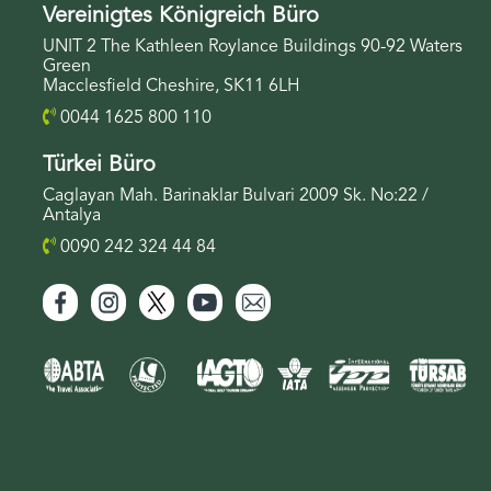
Vereinigtes Königreich Büro
perfektes Wetter und unvergessliche Golferlebnisse
UNIT 2 The Kathleen Roylance Buildings 90-92 Waters
das ganze Jahr über.
Green
Macclesfield Cheshire, SK11 6LH
Golf in der Türkei – Eine der führenden
0044 1625 800 110
Golfdestinationen Europas für Luxus, Sonnenschein
und Weltklasse-Golfplätze
Türkei Büro
Die Türkei hat sich zu einer der attraktivsten
Caglayan Mah. Barinaklar Bulvari 2009 Sk. No:22 /
Antalya
Golfdestinationen Europas
entwickelt. Mit ihren
erstklassigen Championship-Golfplätzen, luxuriösen
0090 242 324 44 84
All-inclusive-Resorts und dem warmen mediterranen
Klima zieht sie jedes Jahr Tausende von Golfern an.
Belek – das Golfzentrum der Türkei – bietet eine
außergewöhnliche Kombination aus
Sonnengarantie,
exzellentem Service, Premium-Hotellerie und
hervorragendem Preis-Leistungs-Verhältnis
.
Ob Wochenendausflug, Gruppenreise,
Wintergolfurlaub oder maßgeschneiderter