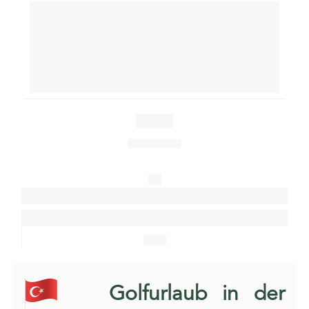
Free Shuttle & Airport Transfer
3 Rounds at Kaya Palazzo Golf Club
3 Rounds at Kaya Palazzo Golf Club
3 Rounds at Kaya Palazzo Golf Club
Golf shuttles and airport transfers included. (based on 2
people)
Guarantee Teetimes
€ 860
1 in 8 free
All
Packages
Enquire
Now
Golfurlaub in der