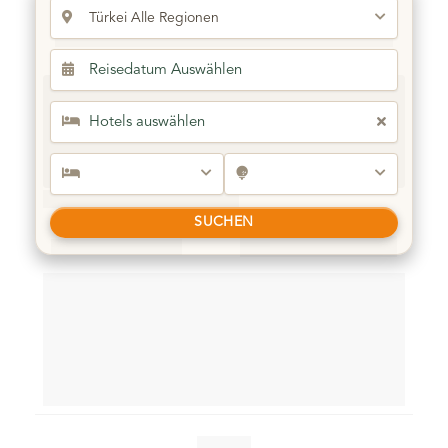
Cornelia Diamond Golf Resort & Spa
Ultra All Inclusive
Best Seller
Belek /Turkey
SUCHEN
01.12.2025 - 12.02.2026
5 Nights & 3 Rounds
Free Shuttle & Airport Transfer
3 Rounds at Kaya Palazzo Golf Club
3 Rounds at Kaya Palazzo Golf Club
3 Rounds at Kaya Palazzo Golf Club
Golf shuttles and airport transfers included. (based on 2
people)
Guarantee Teetimes
€ 860